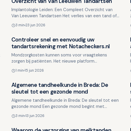
Overzicht van Van Leeuwen Tandartsen
Implantologie Leiden: Een Compleet Overzicht van
Van Leeuwen Tandartsen Het verlies van een tand of
kies kan meer impact hebben dan u denkt. Het kan
3 min
23 jun 2026
invloed heb…
Controleer snel en eenvoudig uw
Overig nieuws
tandartsrekening met Notacheckers.nl
k
Mondzorgkosten kunnen soms voor vraagtekens
zorgen bij patiënten. Het nieuwe platform
Notacheckers.nl biedt een oplossing: binnen enkele
1 min
15 jun 2026
seconden kunnen consum…
Algemene tandheelkunde in Breda: De
Overig nieuws
sleutel tot een gezonde mond
Algemene tandheelkunde in Breda: De sleutel tot een
gezonde mond Een gezonde mond begint met
preventieve zorg en regelmatige controles. Helaas
3 min
13 jun 2026
wachten veel mens…
Waarom de verzorging van melktanden