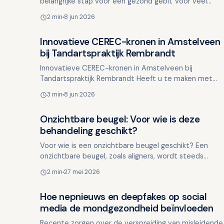
belangrijke stap voor een gezond gebit Voor veel
ouders is de eerste afspraak bij de kindertandarts ee
2 min
8 jun 2026
spannende g…
Innovatieve CEREC-kronen in Amstelveen
Overig nieuws
bij Tandartspraktijk Rembrandt
Innovatieve CEREC-kronen in Amstelveen bij
Tandartspraktijk Rembrandt Heeft u te maken met
een beschadigde kies, een verzwakte tand na een
3 min
8 jun 2026
wortelkanaalbehandeli…
Onzichtbare beugel: Voor wie is deze
Overig nieuws
behandeling geschikt?
Voor wie is een onzichtbare beugel geschikt? Een
onzichtbare beugel, zoals aligners, wordt steeds
populairder vanwege het comfort en de discrete
2 min
27 mei 2026
uitstraling. Ma…
Hoe nepnieuws en deepfakes op social
Overig nieuws
media de mondgezondheid beïnvloeden
Recente zorgen over de verspreiding van misleidende