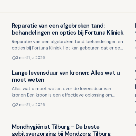
Reparatie van een afgebroken tand:
Overig nieuws
behandelingen en opties bij Fortuna Kliniek
Reparatie van een afgebroken tand: behandelingen en
opties bij Fortuna Kliniek Het kan gebeuren dat er een
stukje van een tand afbreekt, plotseling en
3 min
31 jul 2026
onverwach…
Lange levensduur van kronen: Alles wat u
Overig nieuws
moet weten
Alles wat u moet weten over de levensduur van
kronen Een kroon is een effectieve oplossing om
beschadigde of verzwakte tanden te herstellen. Veel
2 min
31 jul 2026
mensen vragen …
Mondhygiënist Tilburg - De beste
Overig nieuws
gebitsverzorging bij Mondzorg Tilburg