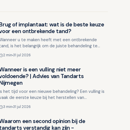
Brug of implantaat: wat is de beste keuze
Overig nieuws
voor een ontbrekende tand?
Wanneer u te maken heeft met een ontbrekende
tand, is het belangrijk om de juiste behandeling te
kiezen die past bij uw situatie. Er zijn verschillende
2 min
31 jul 2026
opties b…
Wanneer is een vulling niet meer
Overig nieuws
voldoende? | Advies van Tandarts
Nijmegen
Is het tijd voor een nieuwe behandeling? Een vulling is
vaak de eerste keuze bij het herstellen van
beschadigingen aan tanden en kiezen. Hoewel
3 min
31 jul 2026
vulmaterialen te…
Waarom een second opinion bij de
Overig nieuws
tandarts verstandig kan zijn -