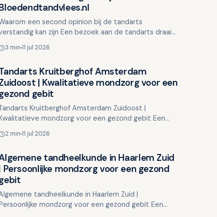
Bloedendtandvlees.nl
Waarom een second opinion bij de tandarts
verstandig kan zijn Een bezoek aan de tandarts draait
om vertrouwen. Toch kan het voorkomen dat u
3 min
11 jul 2026
twijfelt over een di…
Tandarts Kruitberghof Amsterdam
Overig nieuws
Zuidoost | Kwalitatieve mondzorg voor een
gezond gebit
Tandarts Kruitberghof Amsterdam Zuidoost |
Kwalitatieve mondzorg voor een gezond gebit Een
gezonde mond begint met consistente dagelijkse
2 min
11 jul 2026
zorg en regelmatige be…
Algemene tandheelkunde in Haarlem Zuid
Overig nieuws
| Persoonlijke mondzorg voor een gezond
gebit
Algemene tandheelkunde in Haarlem Zuid |
Persoonlijke mondzorg voor een gezond gebit Een
gezond gebit is essentieel voor uw algehele