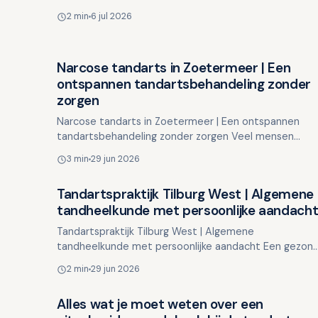
veelvoorkomend probleem waar velen mee kampen.
2 min
6 jul 2026
Of het nu gaat om …
Narcose tandarts in Zoetermeer | Een
Overig nieuws
ontspannen tandartsbehandeling zonder
zorgen
Narcose tandarts in Zoetermeer | Een ontspannen
tandartsbehandeling zonder zorgen Veel mensen
ervaren geen angst bij een tandartsbezoek. Echter,
3 min
29 jun 2026
voor sommige pa…
Tandartspraktijk Tilburg West | Algemene
Overig nieuws
tandheelkunde met persoonlijke aandach
Tandartspraktijk Tilburg West | Algemene
tandheelkunde met persoonlijke aandacht Een gezon
gebit is essentieel voor uw algehele gezondheid,
2 min
29 jun 2026
comfort en zelfvert…
Alles wat je moet weten over een
Overig nieuws