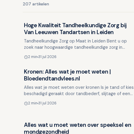
207 artikelen
Hoge Kwaliteit Tandheelkundige Zorg bij
Overig nieuws
Van Leeuwen Tandartsen in Leiden
Tandheelkundige Zorg op Maat in Leiden Bent u op
zoek naar hoogwaardige tandheelkundige zorg in
Leiden met een nadruk op duidelijke communicatie en
2 min
31 jul 2026
persoonlijke…
Kronen: Alles wat je moet weten |
Overig nieuws
Bloedendtandvlees.nl
Alles wat je moet weten over kronen Is je tand of kies
beschadigd geraakt door tandbederf, slijtage of een
ongeluk? Dan kan een gewone vulling soms niet
2 min
31 jul 2026
genoeg …
Alles wat u moet weten over speeksel en
Overig nieuws
mondgezondheid