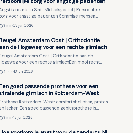
Persoonlijke zorg voor angstige patiënten
Angsttandarts in Sint-Michielsgestel | Persoonlijke
zorg voor angstige patiënten Sommige mensen
bezoeken de tandarts zonder aarzeling, terwijl
3 min
23 jun 2026
anderen worstele…
Beugel Amsterdam Oost | Orthodontie
Overig nieuws
aan de Hogeweg voor een rechte glimlach
Beugel Amsterdam Oost | Orthodontie aan de
Hogeweg voor een rechte glimlachEen mooi recht
gebit is niet alleen esthetisch, maar draagt ook bij aan
4 min
13 jun 2026
een betere mo…
Een goed passende prothese voor een
Overig nieuws
stralende glimlach in Rotterdam-West
Prothese Rotterdam-West: comfortabel eten, praten
en lachen Een goed passende gebitsprothese is
essentieel voor uw algehele welzijn. Het heeft invloed
3 min
13 jun 2026
op uw ver…
Hoe voorkom je angst voor de tandarts bij