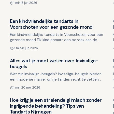
Leiden waar persoonlijke aandacht en snelle service
1 min
8 jun 2026
cent…
n
Een kindvriendelijke tandarts in
Overig nieuws
Voorschoten voor een gezonde mond
Een kindvriendelijke tandarts in Voorschoten voor een
gezonde mond Elk kind ervaart een bezoek aan de
tandarts anders. Nieuwe geluiden, onbekende
3 min
8 jun 2026
instrumenten e…
Alles wat je moet weten over Invisalign-
Overig nieuws
beugels
Wat zijn Invisalign-beugels? Invisalign-beugels bieden
een moderne manier om je tanden recht te zetten
zonder traditionele slotjes en draden. Door
1 min
20 mei 2026
transparante …
Hoe krijg je een stralende glimlach zonder
Overig nieuws
ingrijpende behandeling? Tips van
Tandarts Nijmegen