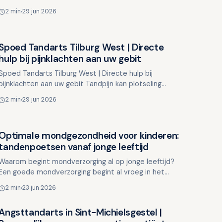
wordt gelegd in de eerste levensjaren. Bij
2 min
29 jun 2026
Mondzorgpraktijk Ve…
Spoed Tandarts Tilburg West | Directe
Overig nieuws
hulp bij pijnklachten aan uw gebit
Spoed Tandarts Tilburg West | Directe hulp bij
pijnklachten aan uw gebit Tandpijn kan plotseling
opkomen en uw dagelijkse activiteiten ernstig
2 min
29 jun 2026
belemmeren. Een z…
Optimale mondgezondheid voor kinderen:
Overig nieuws
tandenpoetsen vanaf jonge leeftijd
Waarom begint mondverzorging al op jonge leeftijd?
Een goede mondverzorging begint al vroeg in het
leven van kinderen. Door kinderen op jonge leeftijd te
2 min
23 jun 2026
leren …
Angsttandarts in Sint-Michielsgestel |
Overig nieuws