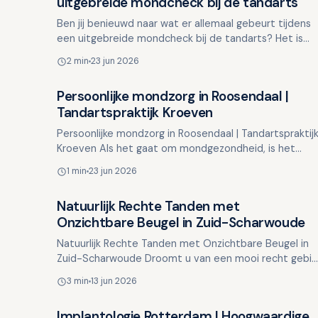
uitgebreide mondcheck bij de tandarts
Ben jij benieuwd naar wat er allemaal gebeurt tijdens
een uitgebreide mondcheck bij de tandarts? Het is
meer dan alleen even kijken of er een gaatje zit. Het
2 min
23 jun 2026
is…
Persoonlijke mondzorg in Roosendaal |
Overig nieuws
Tandartspraktijk Kroeven
Persoonlijke mondzorg in Roosendaal | Tandartspraktij
Kroeven Als het gaat om mondgezondheid, is het
voorkomen van problemen net zo belangrijk als het
1 min
23 jun 2026
behande…
Natuurlijk Rechte Tanden met
Overig nieuws
Onzichtbare Beugel in Zuid-Scharwoude
Natuurlijk Rechte Tanden met Onzichtbare Beugel in
Zuid-Scharwoude Droomt u van een mooi recht gebit
zonder de zichtbare metalen slotjes en draden van
3 min
13 jun 2026
een tradi…
Implantologie Rotterdam | Hoogwaardige