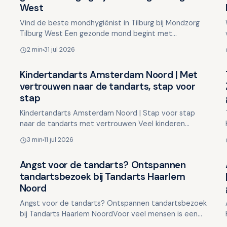
West
Vind de beste mondhygiënist in Tilburg bij Mondzorg
Tilburg West Een gezonde mond begint met
regelmatige professionele reiniging om problemen te
2 min
31 jul 2026
voorkomen. Bij…
Kindertandarts Amsterdam Noord | Met
Overig nieuws
vertrouwen naar de tandarts, stap voor
stap
Kindertandarts Amsterdam Noord | Stap voor stap
naar de tandarts met vertrouwen Veel kinderen
ervaren een bezoek aan de tandarts als een
3 min
11 jul 2026
spannend avontuur. De o…
Angst voor de tandarts? Ontspannen
Overig nieuws
tandartsbezoek bij Tandarts Haarlem
Noord
Angst voor de tandarts? Ontspannen tandartsbezoek
bij Tandarts Haarlem NoordVoor veel mensen is een
bezoek aan de tandarts een spannende