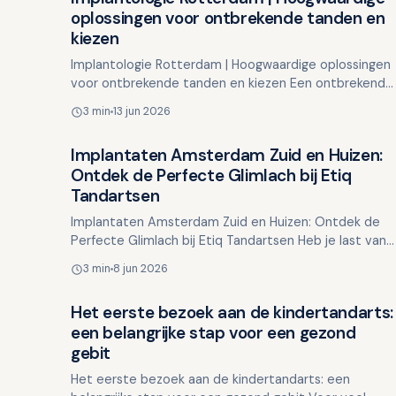
Overig nieuws
oplossingen voor ontbrekende tanden en
kiezen
Implantologie Rotterdam | Hoogwaardige oplossingen
voor ontbrekende tanden en kiezen Een ontbrekende
tand of kies kan meer gevolgen hebben dan u denkt.
3 min
13 jun 2026
Het kan …
Implantaten Amsterdam Zuid en Huizen:
Overig nieuws
Ontdek de Perfecte Glimlach bij Etiq
Tandartsen
Implantaten Amsterdam Zuid en Huizen: Ontdek de
Perfecte Glimlach bij Etiq Tandartsen Heb je last van
een loszittend kunstgebit, ontbrekende tanden of
3 min
8 jun 2026
kiezen, o…
Het eerste bezoek aan de kindertandarts:
Overig nieuws
een belangrijke stap voor een gezond
gebit
Het eerste bezoek aan de kindertandarts: een