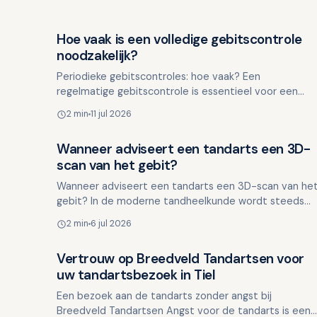
Hoe vaak is een volledige gebitscontrole
Overig nieuws
noodzakelijk?
Periodieke gebitscontroles: hoe vaak? Een
regelmatige gebitscontrole is essentieel voor een
gezond gebit. Veel mensen vragen zich af hoe vaak
2 min
11 jul 2026
zo'n volledige geb…
Wanneer adviseert een tandarts een 3D-
Overig nieuws
scan van het gebit?
Wanneer adviseert een tandarts een 3D-scan van he
gebit? In de moderne tandheelkunde wordt steeds
vaker gebruik gemaakt van 3D-scantechnologie om
2 min
6 jul 2026
het gebit en …
Vertrouw op Breedveld Tandartsen voor
Overig nieuws
uw tandartsbezoek in Tiel
Een bezoek aan de tandarts zonder angst bij
Breedveld Tandartsen Angst voor de tandarts is een