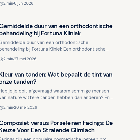
kies kan een grote impact hebben op uw
2 min
8 jun 2026
zelfvertrouwen, spra…
Gemiddelde duur van een orthodontische
Overig nieuws
behandeling bij Fortuna Kliniek
Gemiddelde duur van een orthodontische
behandeling bij Fortuna Kliniek Een orthodontische
behandeling bij Fortuna Kliniek, zoals het dragen van
2 min
27 mei 2026
een beugel, is e…
Kleur van tanden: Wat bepaalt de tint van
Overig nieuws
onze tanden?
Heb je je ooit afgevraagd waarom sommige mensen
van nature wittere tanden hebben dan anderen? En
waarom tanden na verloop van tijd van kleur
2 min
20 mei 2026
veranderen? De kleu…
Composiet versus Porseleinen Facings: De
Overig nieuws
Keuze Voor Een Stralende Glimlach
Facings zijn een populaire cosmetische ingreep om