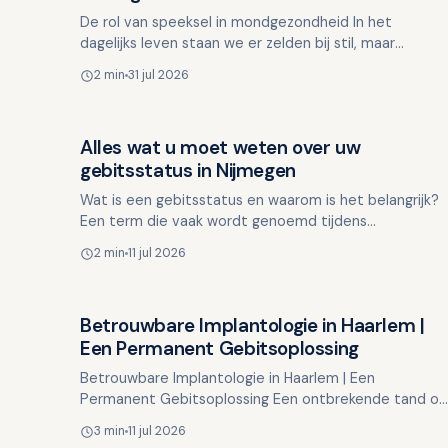
De rol van speeksel in mondgezondheid In het
dagelijks leven staan we er zelden bij stil, maar
speeksel speelt een essentiële rol in de gezondheid
2 min
31 jul 2026
van onze mon…
Alles wat u moet weten over uw
Overig nieuws
gebitsstatus in Nijmegen
Wat is een gebitsstatus en waarom is het belangrijk?
Een term die vaak wordt genoemd tijdens
tandheelkundige controles is de "gebitsstatus".
2 min
11 jul 2026
Hoewel dit voor vee…
Betrouwbare Implantologie in Haarlem |
Overig nieuws
Een Permanent Gebitsoplossing
Betrouwbare Implantologie in Haarlem | Een
Permanent Gebitsoplossing Een ontbrekende tand of
kies kan ongemerkt veel invloed hebben op uw
3 min
11 jul 2026
dagelijks leven. Missc…