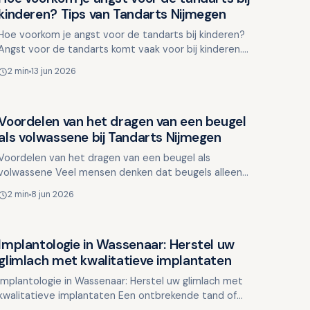
Overig nieuws
kinderen? Tips van Tandarts Nijmegen
Hoe voorkom je angst voor de tandarts bij kinderen?
Angst voor de tandarts komt vaak voor bij kinderen.
Deze angst kan ontstaan door een nare ervaring, maar
2 min
13 jun 2026
ook…
Voordelen van het dragen van een beugel
Overig nieuws
als volwassene bij Tandarts Nijmegen
Voordelen van het dragen van een beugel als
volwassene Veel mensen denken dat beugels alleen
voor tieners zijn, maar steeds meer volwassenen
2 min
8 jun 2026
kiezen ervoor om hu…
Implantologie in Wassenaar: Herstel uw
Overig nieuws
glimlach met kwalitatieve implantaten
Implantologie in Wassenaar: Herstel uw glimlach met
kwalitatieve implantaten Een ontbrekende tand of