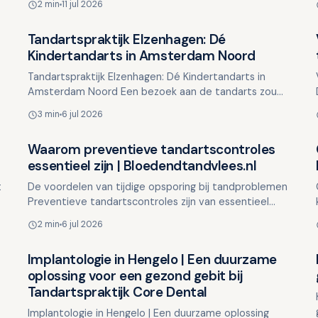
2 min
11 jul 2026
aangelegenheid. Of het …
Tandartspraktijk Elzenhagen: Dé
Overig nieuws
Kindertandarts in Amsterdam Noord
Tandartspraktijk Elzenhagen: Dé Kindertandarts in
Amsterdam Noord Een bezoek aan de tandarts zou
voor kinderen een positieve ervaring moeten zijn. Bij
3 min
6 jul 2026
Tandarts…
Waarom preventieve tandartscontroles
Overig nieuws
essentieel zijn | Bloedendtandvlees.nl
t
De voordelen van tijdige opsporing bij tandproblemen
Preventieve tandartscontroles zijn van essentieel
belang om tandproblemen vroegtijdig te kunnen
2 min
6 jul 2026
opsporen. …
Implantologie in Hengelo | Een duurzame
Overig nieuws
oplossing voor een gezond gebit bij
Tandartspraktijk Core Dental
Implantologie in Hengelo | Een duurzame oplossing