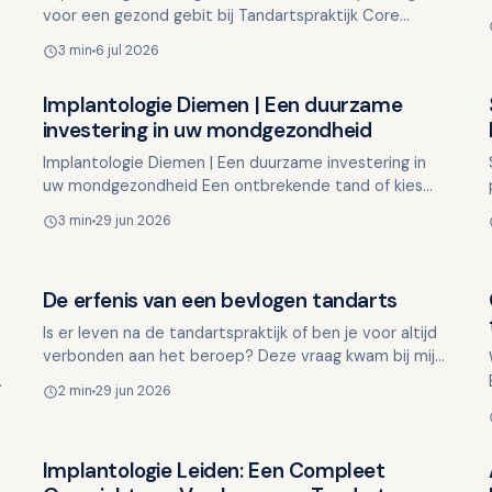
voor een gezond gebit bij Tandartspraktijk Core
Dental Wanneer u te maken krijgt met een
3 min
6 jul 2026
ontbrekende tand of k…
Implantologie Diemen | Een duurzame
Overig nieuws
investering in uw mondgezondheid
Implantologie Diemen | Een duurzame investering in
uw mondgezondheid Een ontbrekende tand of kies
kan meer impact hebben dan u denkt. Het kan invloed
3 min
29 jun 2026
hebben op …
De erfenis van een bevlogen tandarts
Overig nieuws
t
Is er leven na de tandartspraktijk of ben je voor altijd
verbonden aan het beroep? Deze vraag kwam bij mij
op toen mijn vader onlangs overleed en we zijn
d
2 min
29 jun 2026
rouwad…
Implantologie Leiden: Een Compleet
Overig nieuws