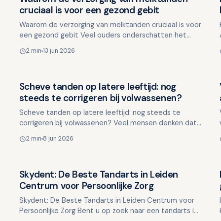
Overig nieuws
cruciaal is voor een gezond gebit
Waarom de verzorging van melktanden cruciaal is voor
een gezond gebit Veel ouders onderschatten het
belang van melktanden, aangezien ze toch uiteindelijk
2 min
13 jun 2026
plaats…
Scheve tanden op latere leeftijd: nog
Overig nieuws
steeds te corrigeren bij volwassenen?
Scheve tanden op latere leeftijd: nog steeds te
corrigeren bij volwassenen? Veel mensen denken dat
orthodontie alleen voor kinderen en tieners is. Toch
2 min
8 jun 2026
komt het…
Skydent: De Beste Tandarts in Leiden
Overig nieuws
Centrum voor Persoonlijke Zorg
Skydent: De Beste Tandarts in Leiden Centrum voor
Persoonlijke Zorg Bent u op zoek naar een tandarts in