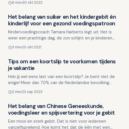
6 min
30 okt 2022
Het on…
Het belang van suiker en het kindergebit én
Voeding en mondgezondheid
kinderlijf voor een gezond voedingspatroon
Kindervoedingscoach Tamara Harberts legt uit; Het is
weer een prachtige dag, de zon schijnt en je kinderen
komen uit school. De temperatuur van het weer begint…
3 min
20 okt 2021
Tips om een koortslip te voorkomen tijdens
Voeding en mondgezondheid
je vakantie
Heb jij wel eens last van een koortslip? Je bent niet de
enige! Meer dan 70% van de Nederlandse bevolking
draagt het herpes simplex virus (HSV-1) bij zich. Dit …
2 min
23 sep 2023
Het belang van Chinese Geneeskunde,
Voeding en mondgezondheid
voedingsleer en spijsvertering voor je gebit
Een mooi en sterk gebit. Dat is niet voor iedereen
vanzelfsprekend. Hoe komt het dat de één met een