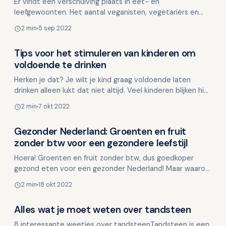
Er vindt een verschuiving plaats in eet- en
leefgewoonten. Het aantal veganisten, vegetariërs en
flexitariërs groeit met de dag. Een veganist kiest voor
2 min
5 sep 2022
volle…
Tips voor het stimuleren van kinderen om
Voeding en mondgezondheid
voldoende te drinken
Herken je dat? Je wilt je kind graag voldoende laten
drinken alleen lukt dat niet altijd. Veel kinderen blijken hier
moeite mee te hebben. Voldoende drinken is…
2 min
7 okt 2022
Gezonder Nederland: Groenten en fruit
Voeding en mondgezondheid
zonder btw voor een gezondere leefstijl
Hoera! Groenten en fruit zonder btw, dus goedkoper
gezond eten voor een gezonder Nederland! Maar waarom
moet dat nog zo lang duren? Wat is er nou moeilijk aan
2 min
18 okt 2022
o…
Alles wat je moet weten over tandsteen
Voeding en mondgezondheid
8 interessante weetjes over tandsteenTandsteen is een