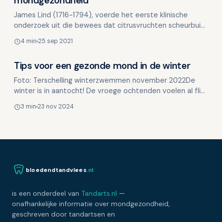
mondgezondheid
James Lind (1716-1794), voerde het eerste klinische
onderzoek uit die bewees dat citrusvruchten scheurbuik
genazen. Over vitamine C is veel geschreven en regelm…
4 min
25 sep 2021
Tips voor een gezonde mond in de winter
Voeding en mondgezondheid
Foto: Terschelling winterzwemmen november 2022De
winter is in aantocht! De vroege ochtenden voelen al flink
koud aan en op de fiets zijn handschoenen geen overb…
3 min
23 nov 2024
bloedendtandvlees
.nl
is een onderdeel van
Tandarts.nl
—
onafhankelijke informatie over mondgezondheid,
geschreven door tandartsen en