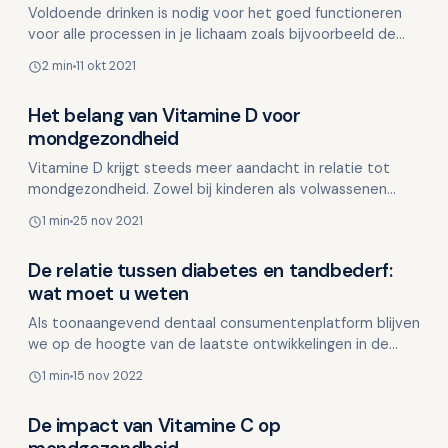
Voldoende drinken is nodig voor het goed functioneren
voor alle processen in je lichaam zoals bijvoorbeeld de
spijsvertering en ook de hersenen. Te weinig drink…
2 min
11 okt 2021
Het belang van Vitamine D voor
Voeding en mondgezondheid
mondgezondheid
Vitamine D krijgt steeds meer aandacht in relatie tot
mondgezondheid. Zowel bij kinderen als volwassenen
wordt een Vitamine D-tekort geassocieerd met diverse
1 min
25 nov 2021
mo…
De relatie tussen diabetes en tandbederf:
Voeding en mondgezondheid
wat moet u weten
Als toonaangevend dentaal consumentenplatform blijven
we op de hoogte van de laatste ontwikkelingen in de
mondzorg en delen we graag interessante bevindingen
1 min
15 nov 2022
me…
De impact van Vitamine C op
Voeding en mondgezondheid