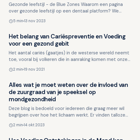
Gezonde leefstijl - de Blue Zones Waarom een pagina
over gezonde leefstijl op een dentaal platform? We
kunnen er niet meer omheen, mondgezondheid staat in
5 min
13 nov 2023
rel…
Het belang van Cariëspreventie en Voeding
Voeding en mondgezondheid
voor een gezond gebit
Het aantal cariës (gaatjes) in de westerse wereld neemt
toe, vooral bij volkeren die in aanraking komen met onze
westerse leefstijl en voeding. Uit onderzoek b…
2 min
19 nov 2021
Alles wat je moet weten over de invloed van
Voeding en mondgezondheid
de zuurgraad van je speeksel op
mondgezondheid
Deze blog is bedoeld voor iedereen die graag meer wil
begrijpen over hoe het lichaam werkt. Er vinden talloze
processen plaats die nauw met elkaar verbonden zij…
2 min
14 okt 2023