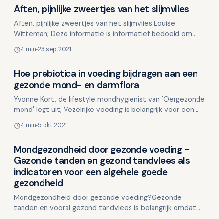
Aften, pijnlijke zweertjes van het slijmvlies
Voeding en mondgezondheid
Aften, pijnlijke zweertjes van het slijmvlies Louise
Witteman; Deze informatie is informatief bedoeld om
inzicht te krijgen in mogelijke oorzaken en oplossinge…
4 min
23 sep 2021
Hoe prebiotica in voeding bijdragen aan een
Voeding en mondgezondheid
gezonde mond- en darmflora
Yvonne Kort, de lifestyle mondhygiënist van 'Oergezonde
mond' legt uit; Vezelrijke voeding is belangrijk voor een
goede mond- en darmgezondheid, de flora kan n…
4 min
5 okt 2021
Mondgezondheid door gezonde voeding -
Voeding en mondgezondheid
Gezonde tanden en gezond tandvlees als
indicatoren voor een algehele goede
gezondheid
Mondgezondheid door gezonde voeding?Gezonde
tanden en vooral gezond tandvlees is belangrijk omdat
het indicatoren zijn van een algeheel goede gezondheid.