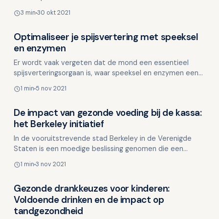
sterker gebit gezegend is dan de ander? De Chinese
3 min
30 okt 2021
Geneesk…
Optimaliseer je spijsvertering met speeksel
Voeding en mondgezondheid
en enzymen
Er wordt vaak vergeten dat de mond een essentieel
spijsverteringsorgaan is, waar speeksel en enzymen een
cruciale rol spelen. Speeksel bevat enzymen die de eers…
1 min
5 nov 2021
De impact van gezonde voeding bij de kassa:
Voeding en mondgezondheid
het Berkeley initiatief
In de vooruitstrevende stad Berkeley in de Verenigde
Staten is een moedige beslissing genomen die een
enorme impact kan hebben op de voedingskeuzes van
1 min
3 nov 2021
gezinnen…
Gezonde drankkeuzes voor kinderen:
Voeding en mondgezondheid
Voldoende drinken en de impact op
tandgezondheid