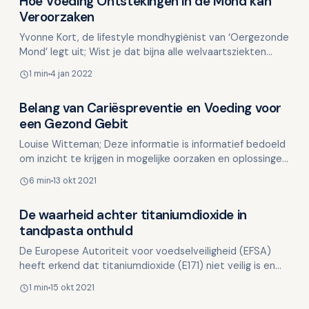
Hoe Voeding Ontstekingen in de Mond kan
Voeding en mondgezondheid
Veroorzaken
Yvonne Kort, de lifestyle mondhygiënist van ‘Oergezonde
Mond’ legt uit; Wist je dat bijna alle welvaartsziekten
gepaard gaan met ontstekingen, ook wel infl…
1 min
4 jan 2022
Belang van Cariëspreventie en Voeding voor
Voeding en mondgezondheid
een Gezond Gebit
Louise Witteman; Deze informatie is informatief bedoeld
om inzicht te krijgen in mogelijke oorzaken en oplossingen.
Deze informatie is niet bedoeld ter vervangi…
6 min
13 okt 2021
De waarheid achter titaniumdioxide in
Voeding en mondgezondheid
tandpasta onthuld
De Europese Autoriteit voor voedselveiligheid (EFSA)
heeft erkend dat titaniumdioxide (E171) niet veilig is en
de consumptie ervan gevolgen kan hebben voor de g…
1 min
15 okt 2021