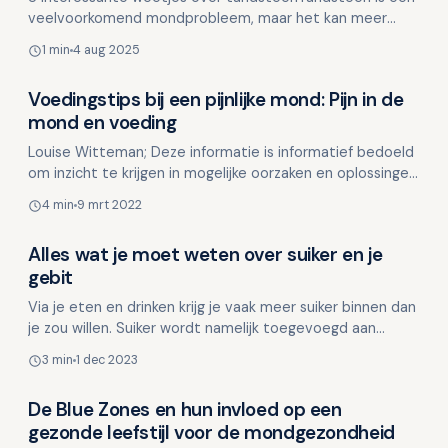
veelvoorkomend mondprobleem, maar het kan meer
gevolgen hebben dan je denkt. Hier delen we 8
1 min
4 aug 2025
verrassende f…
Voedingstips bij een pijnlijke mond: Pijn in de
Voeding en mondgezondheid
mond en voeding
Louise Witteman; Deze informatie is informatief bedoeld
om inzicht te krijgen in mogelijke oorzaken en oplossingen.
Deze informatie is niet bedoeld ter vervangi…
4 min
9 mrt 2022
Alles wat je moet weten over suiker en je
Voeding en mondgezondheid
gebit
Via je eten en drinken krijg je vaak meer suiker binnen dan
je zou willen. Suiker wordt namelijk toegevoegd aan
allerlei producten, van bruin brood tot soep in …
3 min
1 dec 2023
De Blue Zones en hun invloed op een
Voeding en mondgezondheid
gezonde leefstijl voor de mondgezondheid