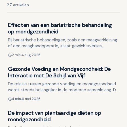
27 artikelen
Effecten van een bariatrische behandeling
Voeding en mondgezondheid
op mondgezondheid
Bij bariatrische behandelingen, zoals een maagverkleining
of een maagbandoperatie, staat gewichtsverlies
centraal. Dit heeft diverse positieve effecten, waarond…
2 min
4 aug 2026
Gezonde Voeding en Mondgezondheid: De
Voeding en mondgezondheid
Interactie met De Schijf van Vijf
De relatie tussen gezonde voeding en mondgezondheid
wordt steeds belangrijker in de moderne samenleving. De
vernieuwde Schijf van Vijf biedt een uitstekend kade…
4 min
6 mei 2026
De impact van plantaardige diëten op
Voeding en mondgezondheid
mondgezondheid