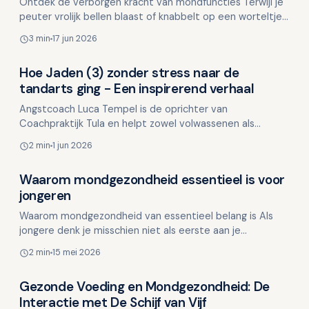
Ontdek de verborgen kracht van mondfuncties Terwijl je
peuter vrolijk bellen blaast of knabbelt op een worteltje,
gebeurt er meer dan je denkt.De interactie tus…
3 min
17 jun 2026
Hoe Jaden (3) zonder stress naar de
Kinderen en mondgezondheid
tandarts ging - Een inspirerend verhaal
Angstcoach Luca Tempel is de oprichter van
Coachpraktijk Tula en helpt zowel volwassenen als
kinderen om angstpatronen te doorbreken en controle
2 min
1 jun 2026
te krijgen over…
Waarom mondgezondheid essentieel is voor
Kinderen en mondgezondheid
jongeren
Waarom mondgezondheid van essentieel belang is Als
jongere denk je misschien niet als eerste aan je
mondgezondheid, maar het is een cruciaal aspect van je
2 min
15 mei 2026
alge…
Gezonde Voeding en Mondgezondheid: De
Kinderen en mondgezondheid
Interactie met De Schijf van Vijf