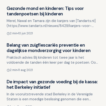
Gezonde mond en kinderen: Tips voor
Kinderen en mondgezondheid
tandenpoetsen bij kinderen
Merel, Nawal en Tamara zijn die kanjers van [Tandarts.nl]
(https://www.tandarts.nl/nieuws/8429/kanjers-voor-
kinderen) met in hun werk een voorliefde voor [gezond…
2 min
10 jun 2021
Belang van zuigflescariës preventie en
Kinderen en mondgezondheid
dagelijkse mondverzorging voor kinderen
Praktisch advies Bij kinderen tot twee jaar is het
voldoende de tanden één keer per dag te poetsen. Ook
zelf laten poetsen naast het poetsen door de ouder/ve…
2 min
11 aug 2021
De impact van gezonde voeding bij de kassa:
Kinderen en mondgezondheid
het Berkeley initiatief
In de vooruitstrevende stad Berkeley in de Verenigde
Staten is een moedige beslissing genomen die een
enorme impact kan hebben op de voedingskeuzes van