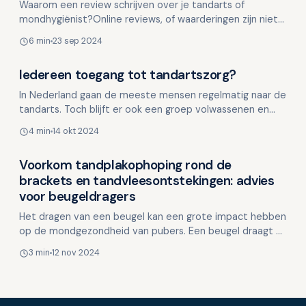
Waarom een review schrijven over je tandarts of
mondhygiënist?Online reviews, of waarderingen zijn niet
meer weg te denken op het internet. Voor bijna alles en…
6 min
23 sep 2024
Iedereen toegang tot tandartszorg?
Kinderen en mondgezondheid
In Nederland gaan de meeste mensen regelmatig naar de
tandarts. Toch blijft er ook een groep volwassenen en
kinderen bestaan die niet naar de tandarts gaat. Het…
4 min
14 okt 2024
Voorkom tandplakophoping rond de
Kinderen en mondgezondheid
brackets en tandvleesontstekingen: advies
voor beugeldragers
Het dragen van een beugel kan een grote impact hebben
op de mondgezondheid van pubers. Een beugel draagt bij
aan een mooi, recht gebit, maar vergroot ook het ri…
3 min
12 nov 2024