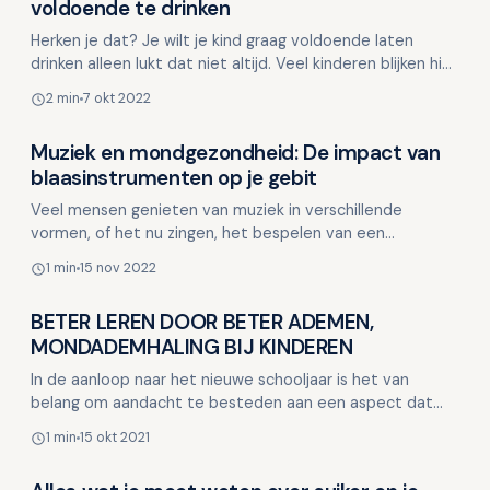
Kinderen en mondgezondheid
voldoende te drinken
Herken je dat? Je wilt je kind graag voldoende laten
drinken alleen lukt dat niet altijd. Veel kinderen blijken hier
moeite mee te hebben. Voldoende drinken is…
2 min
7 okt 2022
Muziek en mondgezondheid: De impact van
Kinderen en mondgezondheid
blaasinstrumenten op je gebit
Veel mensen genieten van muziek in verschillende
vormen, of het nu zingen, het bespelen van een
instrument of zelfs professioneel musiceren is. Wat vaak
1 min
15 nov 2022
over he…
BETER LEREN DOOR BETER ADEMEN,
Kinderen en mondgezondheid
MONDADEMHALING BIJ KINDEREN
In de aanloop naar het nieuwe schooljaar is het van
belang om aandacht te besteden aan een aspect dat
vaak over het hoofd wordt gezien: ademhaling. Uit
1 min
15 okt 2021
onderzoe…