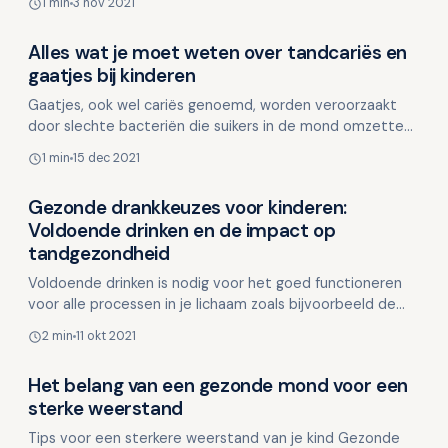
1 min
3 nov 2021
gezinnen…
Alles wat je moet weten over tandcariës en
Kinderen en mondgezondheid
gaatjes bij kinderen
Gaatjes, ook wel cariës genoemd, worden veroorzaakt
door slechte bacteriën die suikers in de mond omzetten
in zuren, waardoor het glazuur van de tanden en kie…
1 min
15 dec 2021
Gezonde drankkeuzes voor kinderen:
Kinderen en mondgezondheid
Voldoende drinken en de impact op
tandgezondheid
Voldoende drinken is nodig voor het goed functioneren
voor alle processen in je lichaam zoals bijvoorbeeld de
spijsvertering en ook de hersenen. Te weinig drink…
2 min
11 okt 2021
Het belang van een gezonde mond voor een
Kinderen en mondgezondheid
sterke weerstand
Tips voor een sterkere weerstand van je kind Gezonde