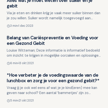
Alles wat je moet weten over suiker en je
Kinderen en mondgezondheid
gebit
Via je eten en drinken krijg je vaak meer suiker binnen dan
je zou willen. Suiker wordt namelijk toegevoegd aan
allerlei producten, van bruin brood tot soep in …
3 min
1 dec 2023
Belang van Cariëspreventie en Voeding voor
Kinderen en mondgezondheid
een Gezond Gebit
Louise Witteman; Deze informatie is informatief bedoeld
om inzicht te krijgen in mogelijke oorzaken en oplossingen.
Deze informatie is niet bedoeld ter vervangi…
6 min
13 okt 2021
*Hoe verbeter je de voedingswaarde van de
Kinderen en mondgezondheid
lunchbox en zorg je voor een gezond gebit?*
Vraag jij je ook wel eens af wat je je kind(eren) mee kan
geven naar school? Een aantal ‘bammetjes’ zijn zo
gesmeerd, maar is dat wel het gezondste wat je j…
5 min
21 okt 2021