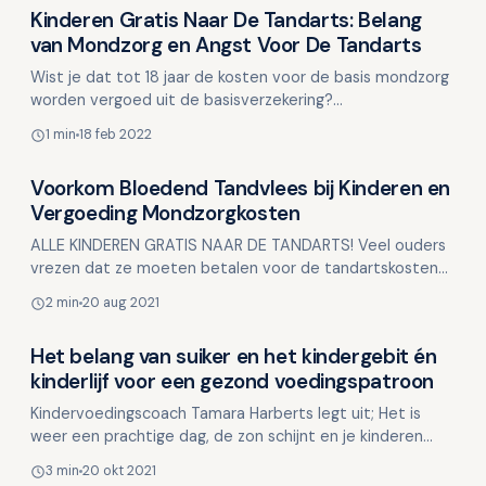
Kinderen Gratis Naar De Tandarts: Belang
Kinderen en mondgezondheid
van Mondzorg en Angst Voor De Tandarts
Wist je dat tot 18 jaar de kosten voor de basis mondzorg
worden vergoed uit de basisverzekering?
Mondgezondheid staat in relatie tot je algehele
1 min
18 feb 2022
gezondheid en e…
Voorkom Bloedend Tandvlees bij Kinderen en
Kinderen en mondgezondheid
Vergoeding Mondzorgkosten
ALLE KINDEREN GRATIS NAAR DE TANDARTS! Veel ouders
vrezen dat ze moeten betalen voor de tandartskosten
van hun kinderen. Maar dat is niet waar! Tot 18 jaar word…
2 min
20 aug 2021
Het belang van suiker en het kindergebit én
Kinderen en mondgezondheid
kinderlijf voor een gezond voedingspatroon
Kindervoedingscoach Tamara Harberts legt uit; Het is
weer een prachtige dag, de zon schijnt en je kinderen
komen uit school. De temperatuur van het weer begint…
3 min
20 okt 2021