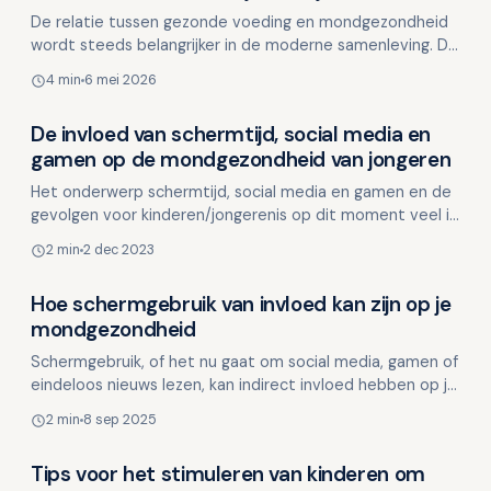
De relatie tussen gezonde voeding en mondgezondheid
wordt steeds belangrijker in de moderne samenleving. De
vernieuwde Schijf van Vijf biedt een uitstekend kade…
4 min
6 mei 2026
De invloed van schermtijd, social media en
Kinderen en mondgezondheid
gamen op de mondgezondheid van jongeren
Het onderwerp schermtijd, social media en gamen en de
gevolgen voor kinderen/jongerenis op dit moment veel in
het nieuws. Ook Tandarts.nl publiceerde kortgelede…
2 min
2 dec 2023
Hoe schermgebruik van invloed kan zijn op je
Kinderen en mondgezondheid
mondgezondheid
Schermgebruik, of het nu gaat om social media, gamen of
eindeloos nieuws lezen, kan indirect invloed hebben op je
mondgezondheid. Niet omdat je telefoon of tabl…
2 min
8 sep 2025
Tips voor het stimuleren van kinderen om