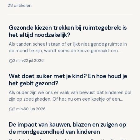
28 artikelen
Gezonde kiezen trekken bij ruimtegebrek: is
Kinderen en mondgezondheid
het altijd noodzakelijk?
Als tanden scheef staan of er lijkt niet genoeg ruimte in
de mond te zijn, wordt soms de keuze gemaakt om
gezonde premolaren (kleine kiezen) te trekken. Maar is…
2 min
22 jul 2026
Wat doet suiker met je kind? En hoe houd je
Kinderen en mondgezondheid
het gebit gezond?
Als ouder zijn we ons er vaak van bewust dat kinderen dol
zijn op zoetigheden. Of het nu om een koekje of een
snoepje gaat, elke keer dat een kind suiker consum…
2 min
30 jun 2026
De impact van kauwen, blazen en zuigen op
Kinderen en mondgezondheid
de mondgezondheid van kinderen