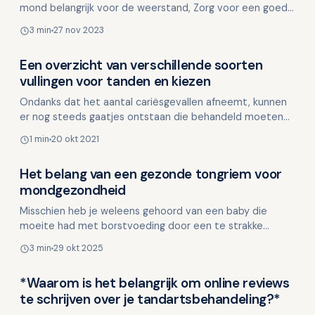
mond belangrijk voor de weerstand, Zorg voor een goede
mondhygiëne, Voeding als basis voor een sterke wee…
3 min
27 nov 2023
Een overzicht van verschillende soorten
Kinderen en mondgezondheid
vullingen voor tanden en kiezen
Ondanks dat het aantal cariësgevallen afneemt, kunnen
er nog steeds gaatjes ontstaan die behandeld moeten
worden. Goede mondhygiëne en gezonde voeding spelen
1 min
20 okt 2021
…
Het belang van een gezonde tongriem voor
Kinderen en mondgezondheid
mondgezondheid
Misschien heb je weleens gehoord van een baby die
moeite had met borstvoeding door een te strakke
tongriem. Borstvoeding vraagt namelijk een complexere
3 min
29 okt 2025
vaardigh…
*Waarom is het belangrijk om online reviews
Kinderen en mondgezondheid
te schrijven over je tandartsbehandeling?*