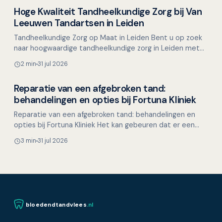
Hoge Kwaliteit Tandheelkundige Zorg bij Van
Overig nieuws
Leeuwen Tandartsen in Leiden
Tandheelkundige Zorg op Maat in Leiden Bent u op zoek
naar hoogwaardige tandheelkundige zorg in Leiden met
een nadruk op duidelijke communicatie en persoonlijke…
2 min
31 jul 2026
Reparatie van een afgebroken tand:
Overig nieuws
behandelingen en opties bij Fortuna Kliniek
Reparatie van een afgebroken tand: behandelingen en
opties bij Fortuna Kliniek Het kan gebeuren dat er een
stukje van een tand afbreekt, plotseling en onverwach…
3 min
31 jul 2026
bloedendtandvlees
.nl